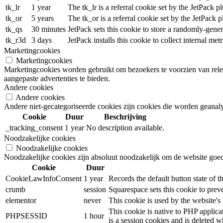
tk_lr
1 year
The tk_lr is a referral cookie set by the JetPack
tk_or
5 years
The tk_or is a referral cookie set by the JetPack
tk_qs
30 minutes
JetPack sets this cookie to store a randomly-gene
tk_r3d
3 days
JetPack installs this cookie to collect internal met
Marketingcookies
Marketingcookies
Marketingcookies worden gebruikt om bezoekers te voorzien van rele
aangepaste advertenties te bieden.
Andere cookies
Andere cookies
Andere niet-gecategoriseerde cookies zijn cookies die worden geanalys
Cookie
Duur
Beschrijving
_tracking_consent
1 year
No description available.
Noodzakelijke cookies
Noodzakelijke cookies
Noodzakelijke cookies zijn absoluut noodzakelijk om de website goed 
Cookie
Duur
CookieLawInfoConsent
1 year
Records the default button state of 
crumb
session
Squarespace sets this cookie to prev
elementor
never
This cookie is used by the website's
This cookie is native to PHP applica
PHPSESSID
1 hour
is a session cookies and is deleted 