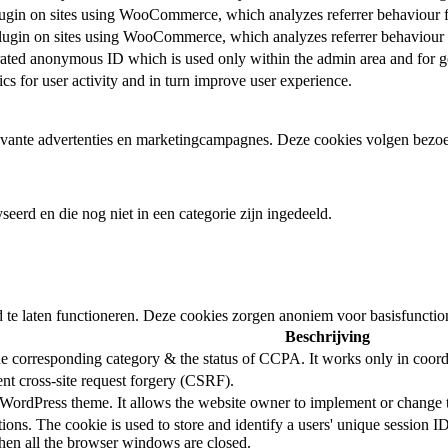
 plugin on sites using WooCommerce, which analyzes referrer behaviour f
 plugin on sites using WooCommerce, which analyzes referrer behaviour 
rated anonymous ID which is used only within the admin area and for ge
rics for user activity and in turn improve user experience.
vante advertenties en marketingcampagnes. Deze cookies volgen bezoe
eerd en die nog niet in een categorie zijn ingedeeld.
te laten functioneren. Deze cookies zorgen anoniem voor basisfunctiona
Beschrijving
the corresponding category & the status of CCPA. It works only in coord
ent cross-site request forgery (CSRF).
 WordPress theme. It allows the website owner to implement or change th
tions. The cookie is used to store and identify a users' unique session 
when all the browser windows are closed.