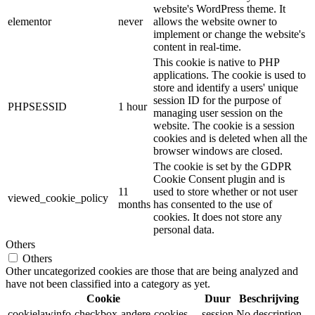
website's WordPress theme. It
elementor
never
allows the website owner to
implement or change the website's
content in real-time.
This cookie is native to PHP
applications. The cookie is used to
store and identify a users' unique
session ID for the purpose of
PHPSESSID
1 hour
managing user session on the
website. The cookie is a session
cookies and is deleted when all the
browser windows are closed.
The cookie is set by the GDPR
Cookie Consent plugin and is
11
used to store whether or not user
viewed_cookie_policy
months
has consented to the use of
cookies. It does not store any
personal data.
Others
Others
Other uncategorized cookies are those that are being analyzed and
have not been classified into a category as yet.
Cookie
Duur
Beschrijving
cookielawinfo-checkbox-andere-cookies
session
No description