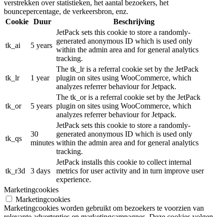
verstrekken over statistieken, het aantal bezoekers, het
bouncepercentage, de verkeersbron, enz.
Cookie
Duur
Beschrijving
JetPack sets this cookie to store a randomly-
generated anonymous ID which is used only
tk_ai
5 years
within the admin area and for general analytics
tracking.
The tk_lr is a referral cookie set by the JetPack
tk_lr
1 year
plugin on sites using WooCommerce, which
analyzes referrer behaviour for Jetpack.
The tk_or is a referral cookie set by the JetPack
tk_or
5 years
plugin on sites using WooCommerce, which
analyzes referrer behaviour for Jetpack.
JetPack sets this cookie to store a randomly-
30
generated anonymous ID which is used only
tk_qs
minutes
within the admin area and for general analytics
tracking.
JetPack installs this cookie to collect internal
tk_r3d
3 days
metrics for user activity and in turn improve user
experience.
Marketingcookies
Marketingcookies
Marketingcookies worden gebruikt om bezoekers te voorzien van
relevante advertenties en marketingcampagnes. Deze cookies volgen