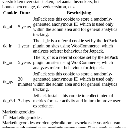
verstrekken over statistieken, het aantal bezoekers, het
bouncepercentage, de verkeersbron, enz.
Cookie
Duur
Beschrijving
JetPack sets this cookie to store a randomly-
generated anonymous ID which is used only
tk_ai
5 years
within the admin area and for general analytics
tracking.
The tk_lr is a referral cookie set by the JetPack
tk_lr
1 year
plugin on sites using WooCommerce, which
analyzes referrer behaviour for Jetpack.
The tk_or is a referral cookie set by the JetPack
tk_or
5 years
plugin on sites using WooCommerce, which
analyzes referrer behaviour for Jetpack.
JetPack sets this cookie to store a randomly-
30
generated anonymous ID which is used only
tk_qs
minutes
within the admin area and for general analytics
tracking.
JetPack installs this cookie to collect internal
tk_r3d
3 days
metrics for user activity and in turn improve user
experience.
Marketingcookies
Marketingcookies
Marketingcookies worden gebruikt om bezoekers te voorzien van
relevante advertenties en marketingcampagnes. Deze cookies volgen