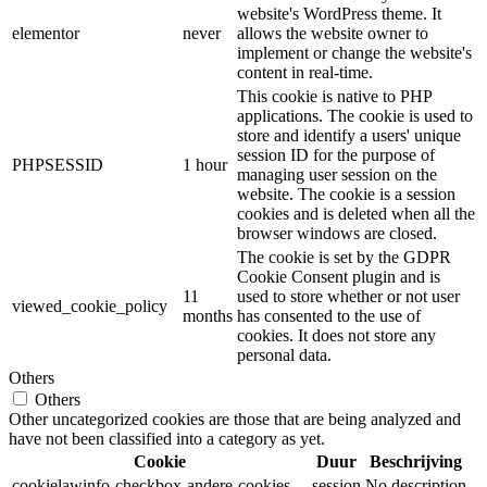
website's WordPress theme. It
elementor
never
allows the website owner to
implement or change the website's
content in real-time.
This cookie is native to PHP
applications. The cookie is used to
store and identify a users' unique
session ID for the purpose of
PHPSESSID
1 hour
managing user session on the
website. The cookie is a session
cookies and is deleted when all the
browser windows are closed.
The cookie is set by the GDPR
Cookie Consent plugin and is
11
used to store whether or not user
viewed_cookie_policy
months
has consented to the use of
cookies. It does not store any
personal data.
Others
Others
Other uncategorized cookies are those that are being analyzed and
have not been classified into a category as yet.
Cookie
Duur
Beschrijving
cookielawinfo-checkbox-andere-cookies
session
No description