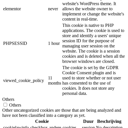
website's WordPress theme. It
elementor
never
allows the website owner to
implement or change the website's
content in real-time.
This cookie is native to PHP
applications. The cookie is used to
store and identify a users' unique
session ID for the purpose of
PHPSESSID
1 hour
managing user session on the
website. The cookie is a session
cookies and is deleted when all the
browser windows are closed.
The cookie is set by the GDPR
Cookie Consent plugin and is
11
used to store whether or not user
viewed_cookie_policy
months
has consented to the use of
cookies. It does not store any
personal data.
Others
Others
Other uncategorized cookies are those that are being analyzed and
have not been classified into a category as yet.
Cookie
Duur
Beschrijving
cookielawinfo-checkbox-andere-cookies
session
No description