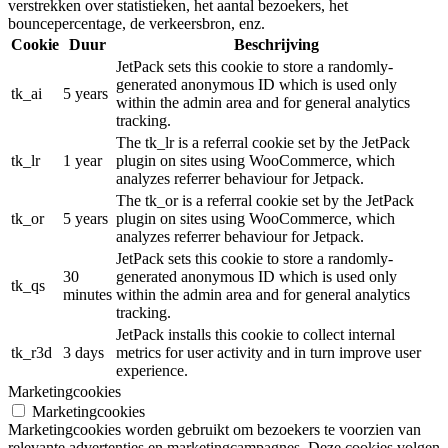
verstrekken over statistieken, het aantal bezoekers, het
bouncepercentage, de verkeersbron, enz.
Cookie
Duur
Beschrijving
JetPack sets this cookie to store a randomly-
generated anonymous ID which is used only
tk_ai
5 years
within the admin area and for general analytics
tracking.
The tk_lr is a referral cookie set by the JetPack
tk_lr
1 year
plugin on sites using WooCommerce, which
analyzes referrer behaviour for Jetpack.
The tk_or is a referral cookie set by the JetPack
tk_or
5 years
plugin on sites using WooCommerce, which
analyzes referrer behaviour for Jetpack.
JetPack sets this cookie to store a randomly-
30
generated anonymous ID which is used only
tk_qs
minutes
within the admin area and for general analytics
tracking.
JetPack installs this cookie to collect internal
tk_r3d
3 days
metrics for user activity and in turn improve user
experience.
Marketingcookies
Marketingcookies
Marketingcookies worden gebruikt om bezoekers te voorzien van
relevante advertenties en marketingcampagnes. Deze cookies volgen