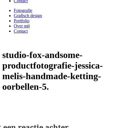
Contact
Fotografie
Grafisch design
Portfolio
Over mij
Contact
studio-fox-andsome-
productfotografie-jessica-
melis-handmade-ketting-
oorbellen-5
Geef een reactie