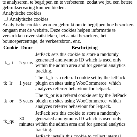
te analyseren, te begrijpen en te verbeteren, zodat we jou een betere
gebruikservaring kunnen bieden.
Analytische cookies
Analytische cookies
Analytische cookies worden gebruikt om te begrijpen hoe bezoekers
omgaan met de website. Deze cookies helpen informatie te
verstrekken over statistieken, het aantal bezoekers, het
bouncepercentage, de verkeersbron, enz.
Cookie
Duur
Beschrijving
JetPack sets this cookie to store a randomly-
generated anonymous ID which is used only
tk_ai
5 years
within the admin area and for general analytics
tracking.
The tk_lr is a referral cookie set by the JetPack
tk_lr
1 year
plugin on sites using WooCommerce, which
analyzes referrer behaviour for Jetpack.
The tk_or is a referral cookie set by the JetPack
tk_or
5 years
plugin on sites using WooCommerce, which
analyzes referrer behaviour for Jetpack.
JetPack sets this cookie to store a randomly-
30
generated anonymous ID which is used only
tk_qs
minutes
within the admin area and for general analytics
tracking.
JetPack installs this cookie to collect internal