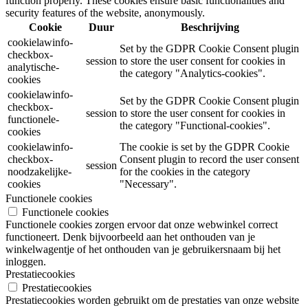
function properly. These cookies ensure basic functionalities and
security features of the website, anonymously.
Cookie
Duur
Beschrijving
cookielawinfo-
Set by the GDPR Cookie Consent plugin
checkbox-
session
to store the user consent for cookies in
analytische-
the category "Analytics-cookies".
cookies
cookielawinfo-
Set by the GDPR Cookie Consent plugin
checkbox-
session
to store the user consent for cookies in
functionele-
the category "Functional-cookies".
cookies
cookielawinfo-
The cookie is set by the GDPR Cookie
checkbox-
Consent plugin to record the user consent
session
noodzakelijke-
for the cookies in the category
cookies
"Necessary".
Functionele cookies
Functionele cookies
Functionele cookies zorgen ervoor dat onze webwinkel correct
functioneert. Denk bijvoorbeeld aan het onthouden van je
winkelwagentje of het onthouden van je gebruikersnaam bij het
inloggen.
Prestatiecookies
Prestatiecookies
Prestatiecookies worden gebruikt om de prestaties van onze website