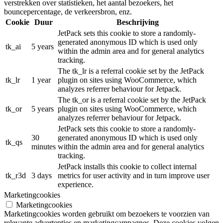
verstrekken over statistieken, het aantal bezoekers, het
bouncepercentage, de verkeersbron, enz.
Cookie
Duur
Beschrijving
JetPack sets this cookie to store a randomly-
generated anonymous ID which is used only
tk_ai
5 years
within the admin area and for general analytics
tracking.
The tk_lr is a referral cookie set by the JetPack
tk_lr
1 year
plugin on sites using WooCommerce, which
analyzes referrer behaviour for Jetpack.
The tk_or is a referral cookie set by the JetPack
tk_or
5 years
plugin on sites using WooCommerce, which
analyzes referrer behaviour for Jetpack.
JetPack sets this cookie to store a randomly-
30
generated anonymous ID which is used only
tk_qs
minutes
within the admin area and for general analytics
tracking.
JetPack installs this cookie to collect internal
tk_r3d
3 days
metrics for user activity and in turn improve user
experience.
Marketingcookies
Marketingcookies
Marketingcookies worden gebruikt om bezoekers te voorzien van
relevante advertenties en marketingcampagnes. Deze cookies volgen