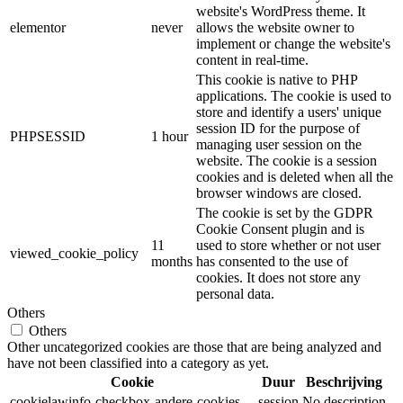
website's WordPress theme. It
elementor
never
allows the website owner to
implement or change the website's
content in real-time.
This cookie is native to PHP
applications. The cookie is used to
store and identify a users' unique
session ID for the purpose of
PHPSESSID
1 hour
managing user session on the
website. The cookie is a session
cookies and is deleted when all the
browser windows are closed.
The cookie is set by the GDPR
Cookie Consent plugin and is
11
used to store whether or not user
viewed_cookie_policy
months
has consented to the use of
cookies. It does not store any
personal data.
Others
Others
Other uncategorized cookies are those that are being analyzed and
have not been classified into a category as yet.
Cookie
Duur
Beschrijving
cookielawinfo-checkbox-andere-cookies
session
No description